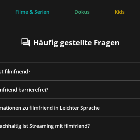
Filme & Serien
Dokus
Kids
Häufig gestellte Fragen
st filmfriend?
lmfriend barrierefrei?
mationen zu filmfriend in Leichter Sprache
achhaltig ist Streaming mit filmfriend?