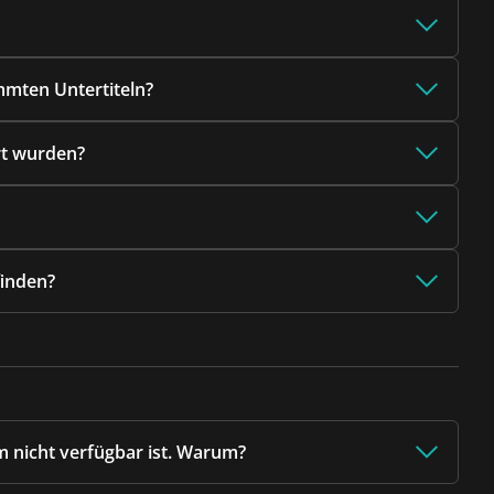
mmten Untertiteln?
rt wurden?
finden?
m nicht verfügbar ist. Warum?