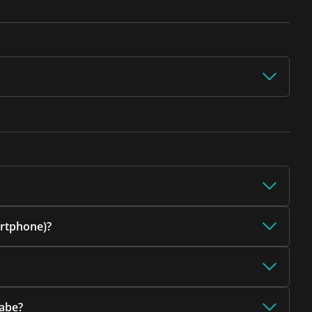
artphone)?
habe?