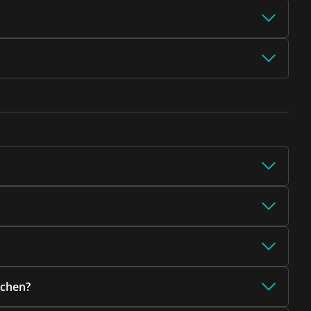
uchen?