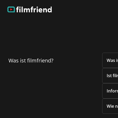
Was ist filmfriend?
Was i
Ist fi
Infor
Wie n