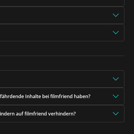
fährdende Inhalte bei filmfriend haben?
indern auf filmfriend verhindern?