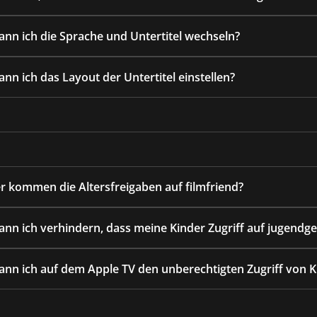
ann ich die Sprache und Untertitel wechseln?
ann ich das Layout der Untertitel einstellen?
 kommen die Altersfreigaben auf filmfriend?
ann ich verhindern, dass meine Kinder Zugriff auf jugendge
ann ich auf dem Apple TV den unberechtigten Zugriff von K